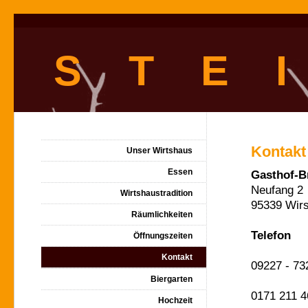
S T E I
Kontakt
Unser Wirtshaus
Essen
Gasthof-Br
Neufang 2
Wirtshaustradition
95339 Wir
Räumlichkeiten
Telefon
Öffnungszeiten
Kontakt
09227 - 73
Biergarten
0171 211 46
Hochzeit