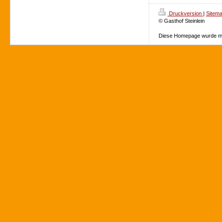
Druckversion
|
Sitem
© Gasthof Steinlein
Diese Homepage wurde m