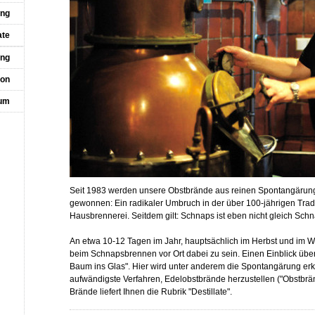
ung
ate
ang
ion
um
Seit 1983 werden unsere Obstbrände aus reinen Spontangärunge
gewonnen: Ein radikaler Umbruch in der über 100-jährigen Tradi
Hausbrennerei. Seitdem gilt: Schnaps ist eben nicht gleich Schn
An etwa 10-12 Tagen im Jahr, hauptsächlich im Herbst und im Wi
beim Schnapsbrennen vor Ort dabei zu sein. Einen Einblick über d
Baum ins Glas". Hier wird unter anderem die Spontangärung erkl
aufwändigste Verfahren, Edelobstbrände herzustellen ("Obstbrä
Brände liefert Ihnen die Rubrik "Destillate".