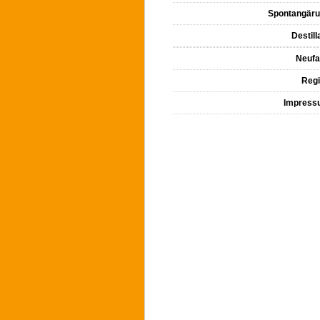
Spontangär
Destill
Neuf
Reg
Impress