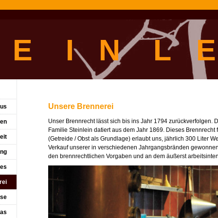
 E I N L E
Unsere Brennerei
aus
Unser Brennrecht lässt sich bis ins Jahr 1794 zurückverfolgen.
ten
Familie Steinlein datiert aus dem Jahr 1869. Dieses Brennrecht 
eit
(Getreide / Obst als Grundlage) erlaubt uns, jährlich 300 Liter W
Verkauf unserer in verschiedenen Jahrgangsbränden gewonnene
ung
den brennrechtlichen Vorgaben und an dem äußerst arbeitsinte
les
rei
ese
las