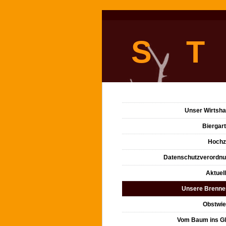
S T
Unser Wirtsh
Biergar
Hochz
Datenschutzverordn
Aktuel
Unsere Brenne
Obstwi
Vom Baum ins G